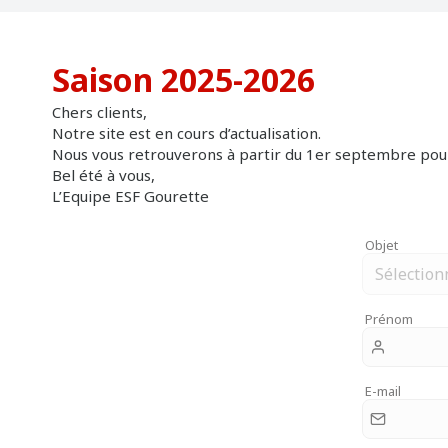
Saison 2025-2026
Chers clients,
Notre site est en cours d’actualisation.
Nous vous retrouverons à partir du 1er septembre pour 
Cours de Snowboard
Cours privés
Co
Bel été à vous,
L’Equipe ESF Gourette
Dès 10 ans
Ski ou Snowboard
Sk
Objet
Prénom
E-mail