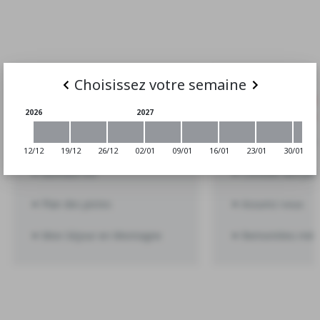
Choisissez
votre semaine
INFOS PRATIQUES
CONSEI
2026
2027
Lieux de rendez-vous
Évaluez mon niv
12/12
19/12
26/12
02/01
09/01
16/01
23/01
30/01
Bureaux esf
Conseils aux par
Plan des pistes
Assurez-vous
Mon Séjour en Montagne
Remontées méc