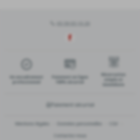
05 59 05 10 20
Réservation
Un encadrement
Paiement en ligne
simple et
professionnel
100% sécurisé
immédiate
Paiement sécurisé
Mentions légales
Données personnelles
CGV
Contactez-nous