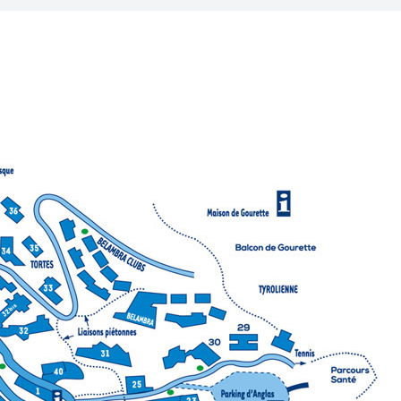
urs privés
i ou Snowboard