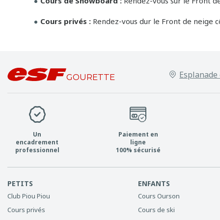
Cours de Snowboard :
Rendez-vous sur le Front de
Cours privés :
Rendez-vous dur le Front de neige c
Esplanade 
GOURETTE
Un
Paiement en
encadrement
ligne
professionnel
100% sécurisé
PETITS
ENFANTS
Club Piou Piou
Cours Ourson
Cours privés
Cours de ski